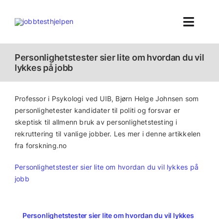
Skip
to
Toggl
content
Navig
H
Personlighetstester sier lite om hvordan du vil
lykkes på jobb
Te
Professor i Psykologi ved UIB, Bjørn Helge Johnsen som
personlighetester kandidater til politi og forsvar er
Bedr
skeptisk til allmenn bruk av personlighetstesting i
rekruttering til vanlige jobber. Les mer i denne artikkelen
B
fra forskning.no
Personlighetstester sier lite om hvordan du vil lykkes på
Om
jobb
Search
for:
Personlighetstester sier lite om hvordan du vil lykkes