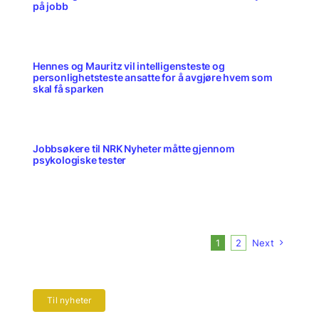
på jobb
Hennes og Mauritz vil intelligensteste og
personlighetsteste ansatte for å avgjøre hvem som
skal få sparken
Jobbsøkere til NRK Nyheter måtte gjennom
psykologiske tester
1
2
Next
Til nyheter