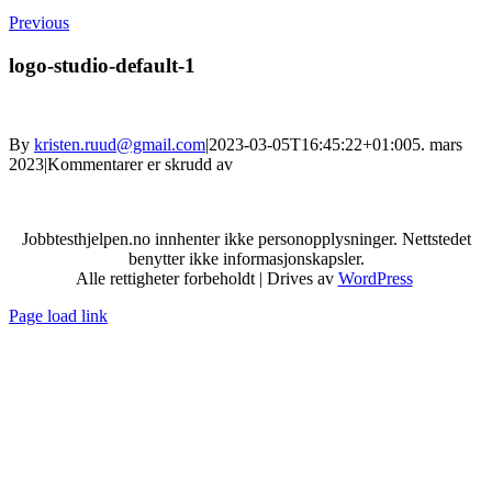
Previous
logo-studio-default-1
By
kristen.ruud@gmail.com
|
2023-03-05T16:45:22+01:00
5. mars
for
2023
|
Kommentarer er skrudd av
logo-
studio-
default-
Jobbtesthjelpen.no innhenter ikke personopplysninger. Nettstedet
1
benytter ikke informasjonskapsler.
Alle rettigheter forbeholdt | Drives av
WordPress
Page load link
Go
to
Top