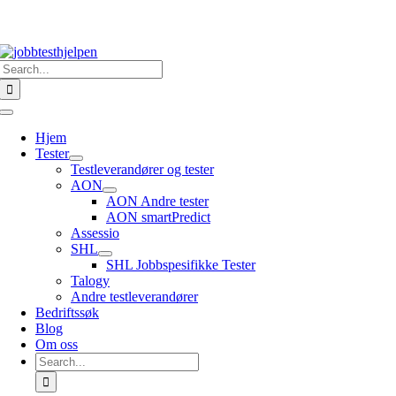
Skip
to
content
Search
for:
Toggle
Navigation
Hjem
Tester
Testleverandører og tester
AON
AON Andre tester
AON smartPredict
Assessio
SHL
SHL Jobbspesifikke Tester
Talogy
Andre testleverandører
Bedriftssøk
Blog
Om oss
Search
for: